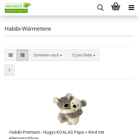
Habibi-Wärmetiere
Sortieren nach
pro Seite
Sortieren nach
12 pro Seite
1
Habibi Premium - Hugys KOALAS Papa + Kind mit
Klettverschluss