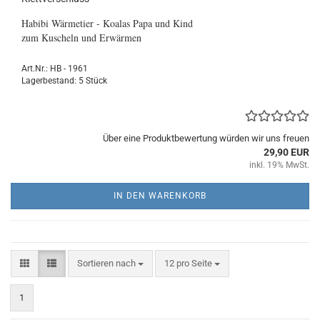
Habibi Wärmetier - Koalas Papa und Kind
zum Kuscheln und Erwärmen
Art.Nr.: HB - 1961
Lagerbestand: 5 Stück
Über eine Produktbewertung würden wir uns freuen
29,90 EUR
inkl. 19% MwSt.
IN DEN WARENKORB
Sortieren nach
pro Seite
Sortieren nach
12 pro Seite
1