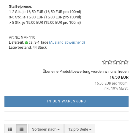
Staffelpreise:
1-2 Stk. je 16,50 EUR (16,50 EUR pro 100ml)
3-5 Stk. je 15,80 EUR (15,80 EUR pro 100ml)
> 5 Stk. je 15,00 EUR (15,00 EUR pro 100ml)
Art.Nr.: NM - 110
Lieferzeit:
ca. 3-4 Tage
(Ausland abweichend)
Lagerbestand: 44 Stück
Über eine Produktbewertung würden wir uns freuen
16,50 EUR
16,50 EUR pro 100ml
inkl. 19% MwSt.
IN DEN WARENKORB
Sortieren nach
pro Seite
Sortieren nach
12 pro Seite