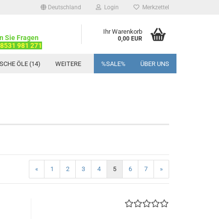
Deutschland
Login
Merkzettel
Ihr Warenkorb
n Sie Fragen
0,00 EUR
08531 981 271
SCHE ÖLE (14)
WEITERE
%SALE%
ÜBER UNS
«
1
2
3
4
5
6
7
»