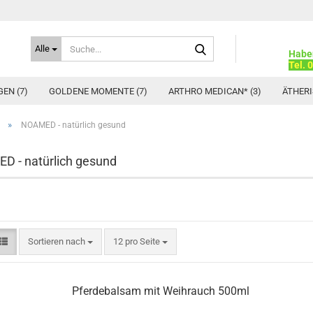
Suche...
Alle
Habe
Tel. 
EN (7)
GOLDENE MOMENTE (7)
ARTHRO MEDICAN* (3)
ÄTHERI
»
NOAMED - natürlich gesund
 - natürlich gesund
Sortieren nach
pro Seite
Sortieren nach
12 pro Seite
Pferdebalsam mit Weihrauch 500ml