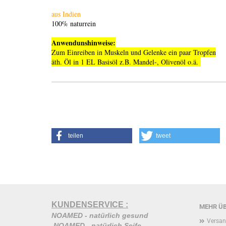
aus Indien
100% naturrein
Anwendunshinweise:
Zum Einreiben in Muskeln und Gelenke ein paar Tropfen
äth. Öl in 1 EL Basisöl z.B. Mandel-, Olivenöl o.ä.
teilen
tweet
KUNDENSERVICE :
MEHR ÜB
NOAMED - natürlich gesund
Versan
NOAMED - natürlich Seife