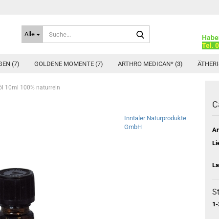
Suche...
Alle
Habe
Tel. 
EN (7)
GOLDENE MOMENTE (7)
ARTHRO MEDICAN* (3)
ÄTHERI
l 10ml 100% naturrein
C
Inntaler Naturprodukte
GmbH
Ar
Li
La
St
1-