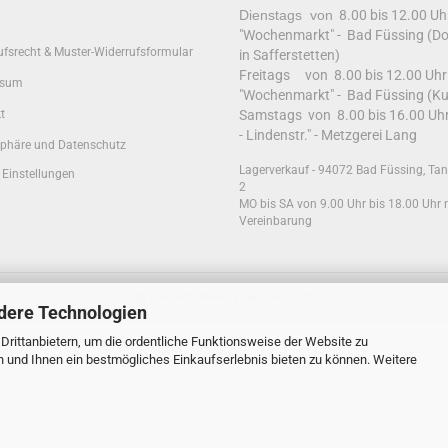
Dienstags von
8.00 bis 12.00 U
"Wochenmarkt" - Bad Füssing (Do
ufsrecht & Muster-Widerrufsformular
in Safferstetten)
Freitags von 8.00 bis 12.00 Uh
ssum
"Wochenmarkt" - Bad Füssing (Ku
t
Samstags von 8.00 bis 16.00 Uh
- Lindenstr." - Metzgerei Lang
sphäre und Datenschutz
Lagerverkauf - 94072 Bad Füssing, T
 Einstellungen
2
MO bis SA von 9.00 Uhr bis 18.00 Uhr n
Vereinbarung
Shopping Cart Software
by Gambio.com © 2026
dere Technologien
rittanbietern, um die ordentliche Funktionsweise der Website zu
n und Ihnen ein bestmögliches Einkaufserlebnis bieten zu können. Weitere