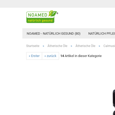
NOAMED - NATÜRLICH GESUND (80)
NATÜRLICH PFLEG
»
»
»
Startseite
Ätherische Öle
Ätherische Öle
Calmusö
« Erster
« zurück
14
Artikel in dieser Kategorie