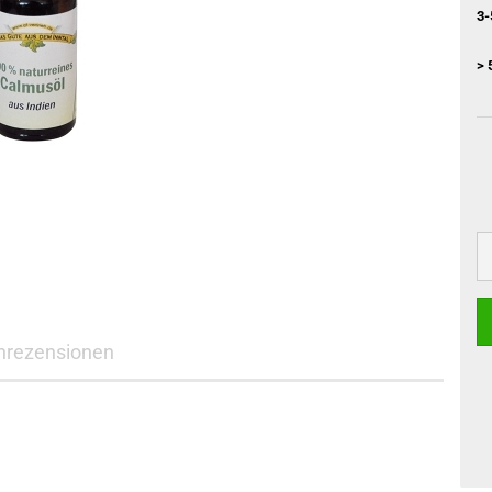
3-
> 
nrezensionen