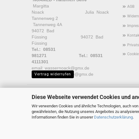
Margitta
AGB
Noack Julia Noack
Widerr
Tannenweg 2
Tannenweg 4A
Impre
94072 Bad
Kontak
Füssing 94072 Bad
Füssing
Privat
Tel.: 08531
Cookie
981271
Tel.: 08531
4111301
email: wassernoack@gmx.de
email: natuerlichseife@gmx.de
Vertrag widerrufen
Diese Webseite verwendet Cookies und an
Wir verwenden Cookies und ähnliche Technologien, auch von D
gewährleisten, die Nutzung unseres Angebotes zu analysiere
Informationen finden Sie in unserer
Datenschutzerklärung
.