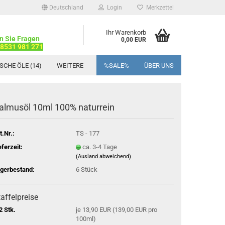
Deutschland
Login
Merkzettel
Ihr Warenkorb
n Sie Fragen
0,00 EUR
08531 981 271
SCHE ÖLE (14)
WEITERE
%SALE%
ÜBER UNS
almusöl 10ml 100% naturrein
t.Nr.:
TS - 177
eferzeit:
ca. 3-4 Tage
(Ausland abweichend)
gerbestand:
6
Stück
affelpreise
2 Stk.
je 13,90 EUR (139,00 EUR pro
100ml)