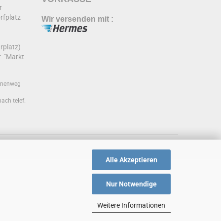
hr
rfplatz
Wir versenden mit :
r
rplatz)
r "Markt
annenweg
ach telef.
Alle Akzeptieren
Nur Notwendige
Weitere Informationen