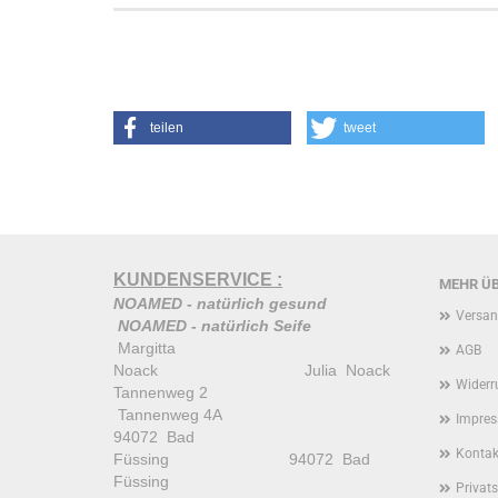
teilen
tweet
KUNDENSERVICE :
MEHR ÜB
NOAMED - natürlich gesund
Versan
NOAMED - natürlich Seife
Margitta
AGB
Noack Julia Noack
Widerr
Tannenweg 2
Tannenweg 4A
Impre
94072 Bad
Kontak
Füssing 94072 Bad
Füssing
Privat