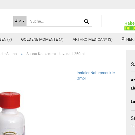
Suche...
Alle
Habe
Tel. 
EN (7)
GOLDENE MOMENTE (7)
ARTHRO MEDICAN* (3)
ÄTHERI
»
 die Sauna
Sauna Konzentrat - Lavendel 250ml
S
Inntaler Naturprodukte
GmbH
Ar
Li
La
St
1-