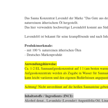
Das Sauna Konzentrat Lavendel der Marke "Das Gute aus dem
naturreinem ätherischem Öl hergestellt.
Das hier verwendete hochwertige Lavendelöl kommt aus Süd
Lavendelöl ist bekannt für seine krampflösende und nach In
Produktmerkmale:
- mit 100 % naturreinen ätherischen Ölen
- Deutsches Markenprodukt
Anwendungshinweise:
Ca. 1-2 EL Saunaaufgusskonzentrat auf 1 l (am besten war
Aufgusskonzentrate werden als Zugabe in Wasser für Saun
kann leicht variieren und den eigenen Bedürfnissen angepass
Achtung! Nicht unverdünnt auf die heißen Saunasteine gebe
Inhaltsstoffe / Ingredients (INCI):
Alcohol denat., Lavandula (Lavender) Angustifolia Oil, Lin