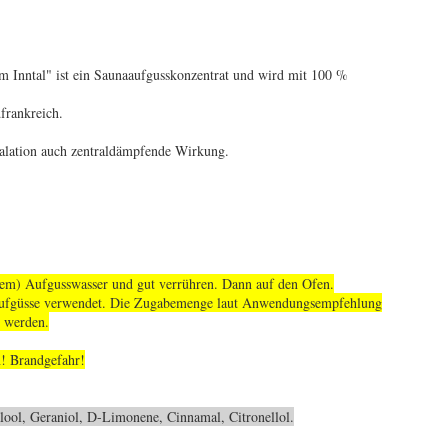
 Inntal" ist ein Saunaaufgusskonzentrat und wird mit 100 %
frankreich.
halation auch zentraldämpfende Wirkung.
mem) Aufgusswasser und gut verrühren. Dann auf den Ofen.
aaufgüsse verwendet. Die Zugabemenge laut Anwendungsempfehlung
t werden.
n! Brandgefahr!
alool, Geraniol, D-Limonene, Cinnamal, Citronellol.