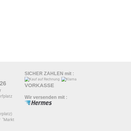
SICHER ZAHLEN mit :
026
VORKASSE
hr
rfplatz
Wir versenden mit :
r
rplatz)
r "Markt