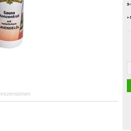
3-
> 
nrezensionen