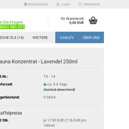
Deutschland
Login
Merkzettel
Ihr Warenkorb
n Sie Fragen
0,00 EUR
08531 981 271
SCHE ÖLE (14)
WEITERE
%SALE%
ÜBER UNS
auna Konzentrat - Lavendel 250ml
t.Nr.:
TS - 14
eferzeit:
ca. 3-4 Tage
(Ausland abweichend)
gerbestand:
9
Stück
affelpreise
2 Stk.
je 17,90 EUR (7,16 EUR pro
100ml)