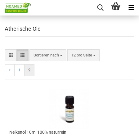
Ätherische Öle
Sortieren nach
pro Seite
Sortieren nach
12 pro Seite
«
1
2
Nelkenöl 10ml 100% naturrein