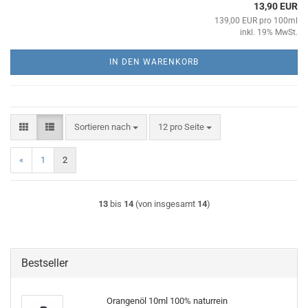
13,90 EUR
139,00 EUR pro 100ml
inkl. 19% MwSt.
IN DEN WARENKORB
Sortieren nach
pro Seite
Sortieren nach
12 pro Seite
«
1
2
13
bis
14
(von insgesamt
14
)
Bestseller
Orangenöl 10ml 100% naturrein